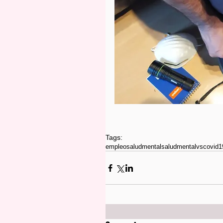
Tags:
empleo
saludmental
saludmentalvscovid1