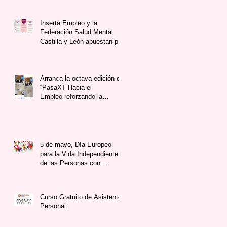
Miranda
Inserta Empleo y la
Federación Salud Mental
Castilla y León apuestan por
el empleo de las personas
con discapacidadPsicosocial
grave
Arranca la octava edición de
“PasaXT Hacia el
Empleo”reforzando la
formación de profesionales y
elacompañamiento
personalizado
5 de mayo, Día Europeo
para la Vida Independiente
de las Personas con
Diversidad Funcional
Curso Gratuito de Asistente
Personal