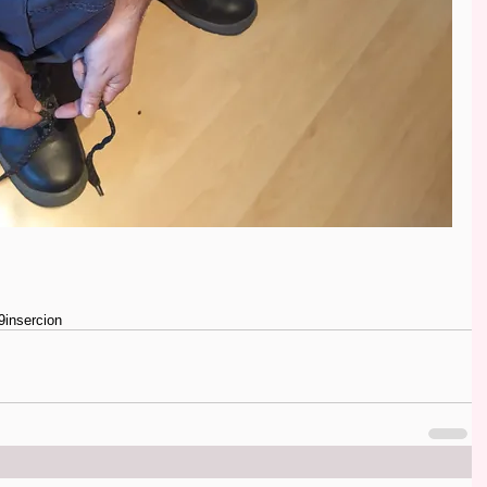
9
insercion