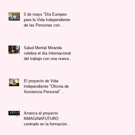
5 de mayo "Día Europeo
para la Vida Independiente
de las Personas con
Diversidad Funcional"
Salud Mental Miranda
celebra el día Internacional
del trabajo con una nueva
inserción laboral.
El proyecto de Vida
Independiente "Oficina de
Asistencia Personal"
presentado por Salud Me
Arranca el proyecto
#iMAGINAFUTURO
centrado en la formación
online en marca e imagen
personal para p