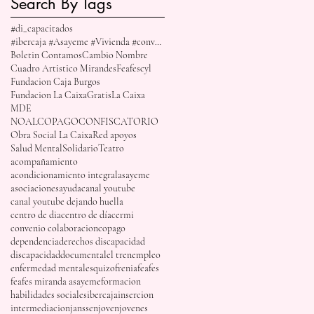
Search By Tags
#di_capacitados
#ibercaja #Asayeme #Vivienda #convenio #renovacion
Boletin Contamos
Cambio Nombre
Cuadro Artistico Mirandes
Feafescyl
Fundacion Caja Burgos
Fundacion La Caixa
Gratis
La Caixa
MDE
NOALCOPAGOCONFISCATORIO
Obra Social La Caixa
Red apoyos
Salud Mental
Solidario
Teatro
acompañamiento
acondicionamiento integral
asayeme
asociaciones
ayuda
canal youtube
canal youtube dejando huella
centro de dia
centro de día
cermi
convenio colaboracion
copago
dependencia
derechos discapacidad
discapacidad
documental
el tren
empleo
enfermedad mental
esquizofrenia
feafes
feafes miranda asayeme
formacion
habilidades sociales
ibercaja
insercion
intermediacion
janssen
joven
jovenes